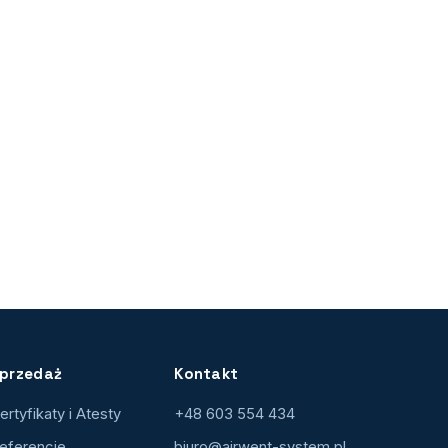
przedaż
Kontakt
ertyfikaty i Atesty
+48 603 554 434
eferencje
biuro@airwent-system.pl