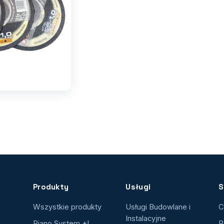
Produkty
Usługi
S
Wszystkie produkty
Usługi Budowlane i
C
Instalacyjne
Piano System +I
R