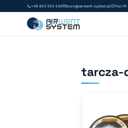
+48 603 554 434
biuro@airwent-system.pl
Pon-Pt 
tarcza-