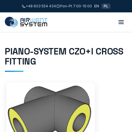
+48 603 554 434
Pon-Pt 7:00-15:00
EN
PL
PIANO-SYSTEM CZO+I CROSS
FITTING