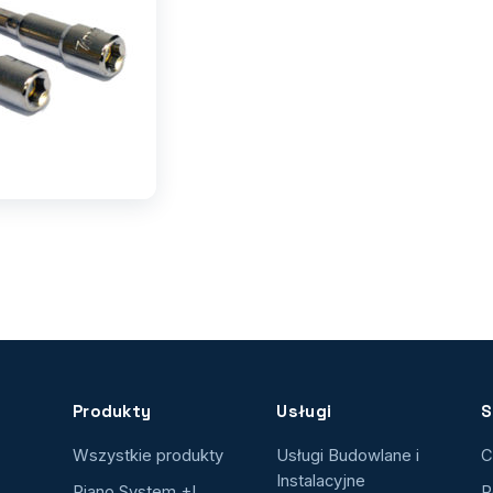
Produkty
Usługi
S
Wszystkie produkty
Usługi Budowlane i
C
Instalacyjne
Piano System +I
R