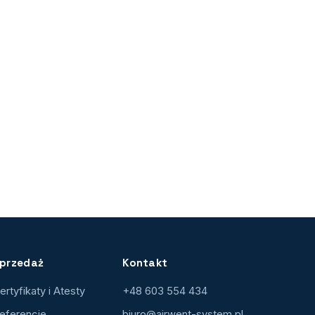
przedaż
Kontakt
ertyfikaty i Atesty
+48 603 554 434
eferencje
biuro@airwent-system.pl