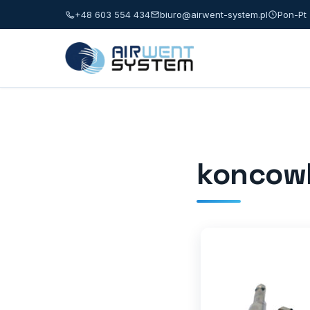
+48 603 554 434
biuro@airwent-system.pl
Pon-Pt 
koncow