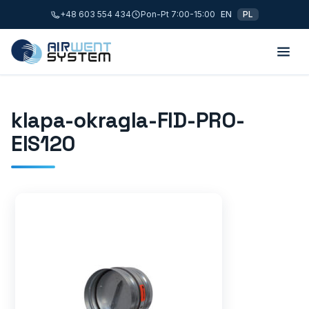
+48 603 554 434
Pon-Pt 7:00-15:00
EN
PL
klapa-okragla-FID-PRO-
EIS120