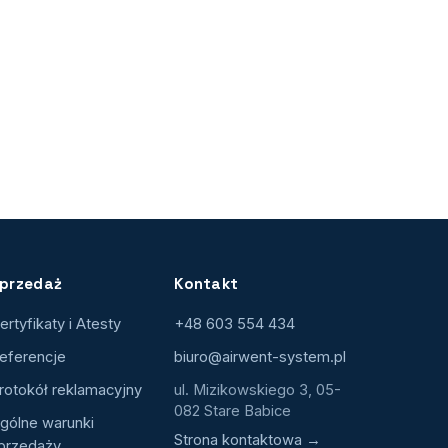
przedaż
Kontakt
ertyfikaty i Atesty
+48 603 554 434
eferencje
biuro@airwent-system.pl
rotokół reklamacyjny
ul. Mizikowskiego 3, 05-
082 Stare Babice
gólne warunki
Strona kontaktowa →
przedaży