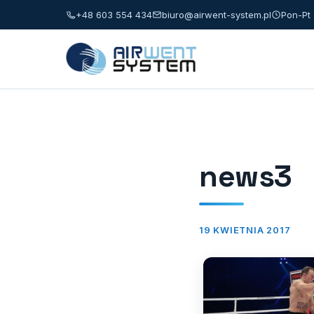
+48 603 554 434
biuro@airwent-system.pl
Pon-Pt 
news3
19 KWIETNIA 2017