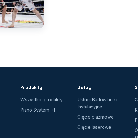
Produkty
Usługi
S
Wszystkie produkty
Usługi Budowlane i
C
Instalacyjne
Piano System +I
R
Cięcie plazmowe
P
Cięcie laserowe
O
s