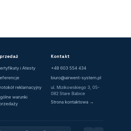
przedaż
Kontakt
ertyfikaty i Atesty
+48 603 554 434
eferencje
biuro@airwent-system.pl
rotokół reklamacyjny
ul. Mizikowskiego 3, 05-
082 Stare Babice
gólne warunki
Strona kontaktowa →
przedaży