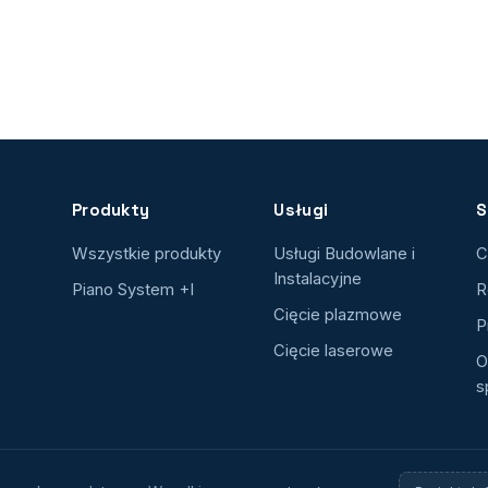
Produkty
Usługi
S
Wszystkie produkty
Usługi Budowlane i
C
Instalacyjne
Piano System +I
R
Cięcie plazmowe
P
Cięcie laserowe
O
s