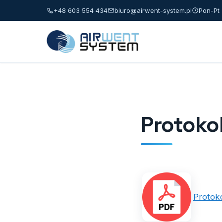
+48 603 554 434
biuro@airwent-system.pl
Pon-Pt 
Protoko
Protok