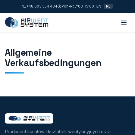
+48 603 554 434
Pon-Pt 7:00-15:00
EN
PL
Allgemeine
Verkaufsbedingungen
Producent kanałów i kształtek wentylacyjnych oraz