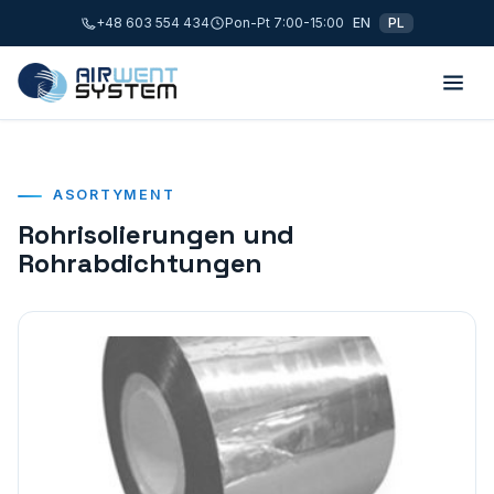
+48 603 554 434
Pon-Pt 7:00-15:00
EN
PL
ASORTYMENT
Rohrisolierungen und
Rohrabdichtungen