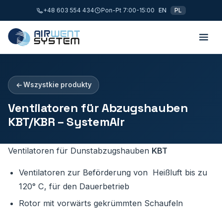
+48 603 554 434
Pon-Pt 7:00-15:00
EN
PL
Wszystkie produkty
Ventilatoren für Abzugshauben
KBT/KBR – SystemAir
Ventilatoren für Dunstabzugshauben
KBT
Ventilatoren zur Beförderung von Heißluft bis zu
120° C, für den Dauerbetrieb
Rotor mit vorwärts gekrümmten Schaufeln