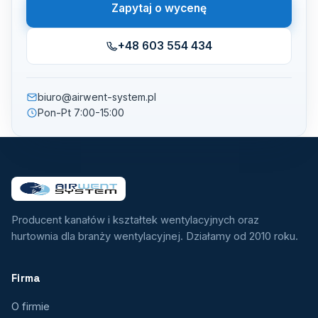
Zapytaj o wycenę
+48 603 554 434
biuro@airwent-system.pl
Pon-Pt 7:00-15:00
Producent kanałów i kształtek wentylacyjnych oraz
hurtownia dla branży wentylacyjnej. Działamy od 2010 roku.
Firma
O firmie