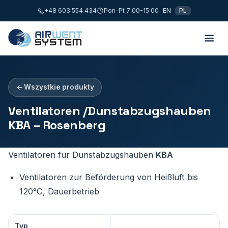
+48 603 554 434
Pon-Pt 7:00-15:00
EN
PL
Wszystkie produkty
Ventilatoren /Dunstabzugshauben
KBA – Rosenberg
Ventilatoren für Dunstabzugshauben
KBA
Ventilatoren zur Beförderung von Heißluft bis
120°C, Dauerbetrieb
Typ