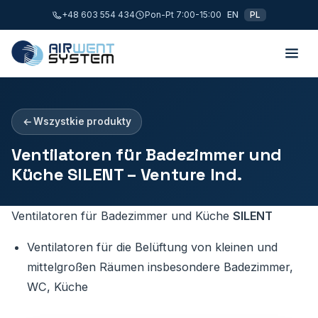
+48 603 554 434
Pon-Pt 7:00-15:00
EN
PL
Wszystkie produkty
Ventilatoren für Badezimmer und
Küche SILENT – Venture Ind.
Ventilatoren für Badezimmer und Küche
SILENT
Ventilatoren für die Belüftung von kleinen und
mittelgroßen Räumen insbesondere Badezimmer,
WC, Küche