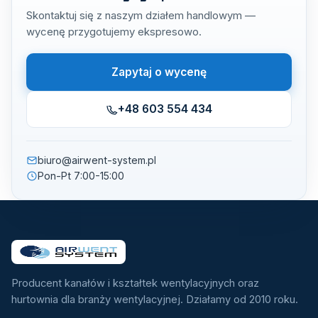
Skontaktuj się z naszym działem handlowym —
wycenę przygotujemy ekspresowo.
Zapytaj o wycenę
+48 603 554 434
biuro@airwent-system.pl
Pon-Pt 7:00-15:00
Producent kanałów i kształtek wentylacyjnych oraz
hurtownia dla branży wentylacyjnej. Działamy od 2010 roku.