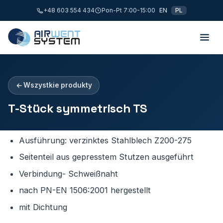
+48 603 554 434
Pon-Pt 7:00-15:00
EN
PL
Wszystkie produkty
T-Stück symmetrisch TS
Ausführung: verzinktes Stahlblech Z200-275
Seitenteil aus gepresstem Stutzen ausgeführt
Verbindung- Schweißnaht
nach PN-EN 1506:2001 hergestellt
mit Dichtung