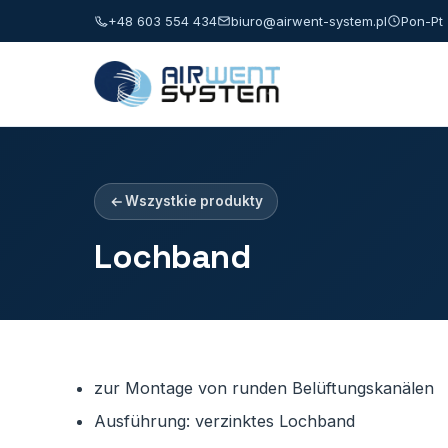
+48 603 554 434
biuro@airwent-system.pl
Pon-Pt 
Wszystkie produkty
Lochband
zur Montage von runden Belüftungskanälen
Ausführung: verzinktes Lochband