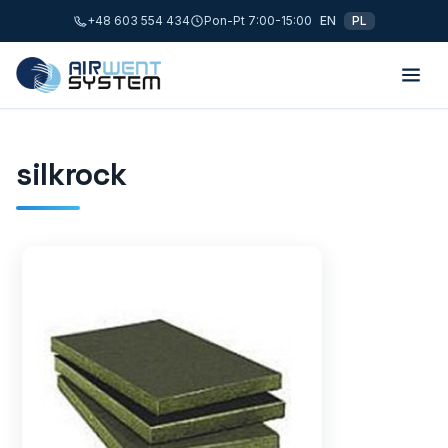
+48 603 554 434
Pon-Pt 7:00-15:00
EN
PL
silkrock