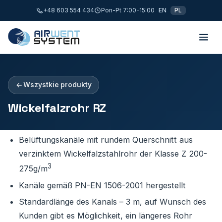
+48 603 554 434
Pon-Pt 7:00-15:00
EN
PL
Wszystkie produkty
Wickelfalzrohr RZ
Belüftungskanäle mit rundem Querschnitt aus
verzinktem Wickelfalzstahlrohr der Klasse Z 200-
3
275g/m
Kanäle gemäß PN-EN 1506-2001 hergestellt
Standardlänge des Kanals – 3 m, auf Wunsch des
Kunden gibt es Möglichkeit, ein längeres Rohr