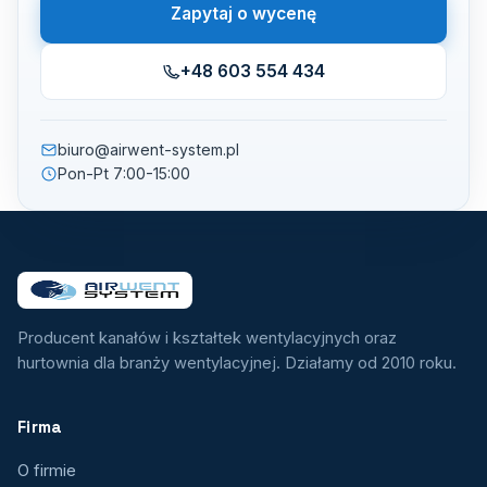
Zapytaj o wycenę
+48 603 554 434
biuro@airwent-system.pl
Pon-Pt 7:00-15:00
Producent kanałów i kształtek wentylacyjnych oraz
hurtownia dla branży wentylacyjnej. Działamy od 2010 roku.
Firma
O firmie