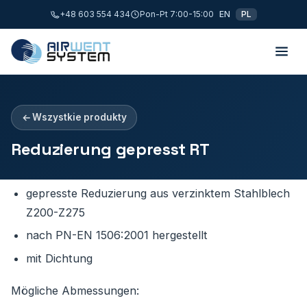
+48 603 554 434
Pon-Pt 7:00-15:00
EN
PL
Wszystkie produkty
Reduzierung gepresst RT
gepresste Reduzierung aus verzinktem Stahlblech
Z200-Z275
nach PN-EN 1506:2001 hergestellt
mit Dichtung
Mögliche Abmessungen: