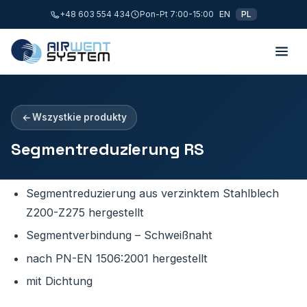
+48 603 554 434
Pon-Pt 7:00-15:00
EN
PL
Wszystkie produkty
Segmentreduzierung RS
Segmentreduzierung aus verzinktem Stahlblech
Z200-Z275 hergestellt
Segmentverbindung – Schweißnaht
nach PN-EN 1506:2001 hergestellt
mit Dichtung