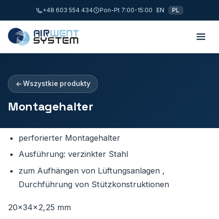
+48 603 554 434
Pon-Pt 7:00-15:00
EN
PL
Wszystkie produkty
Montagehalter
perforierter Montagehalter
Ausführung: verzinkter Stahl
zum Aufhängen von Lüftungsanlagen ,
Durchführung von Stützkonstruktionen
20×34×2,25 mm