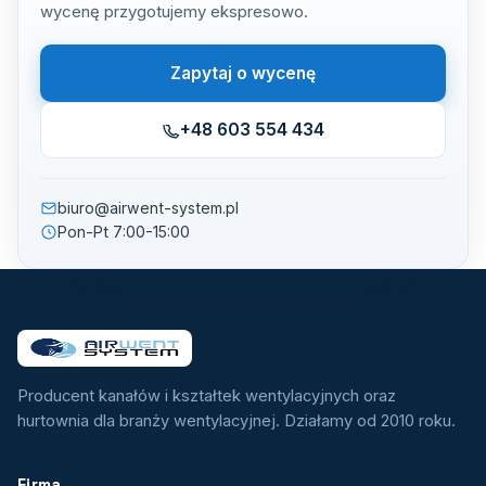
wycenę przygotujemy ekspresowo.
Zapytaj o wycenę
+48 603 554 434
biuro@airwent-system.pl
Pon-Pt 7:00-15:00
Producent kanałów i kształtek wentylacyjnych oraz
hurtownia dla branży wentylacyjnej. Działamy od 2010 roku.
Firma