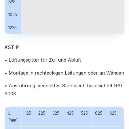
825
1025
1225
KST-P
• Lüftungsgitter für Zu- und Abluft
• Montage in rechteckigen Leitungen oder an Wänden
• Ausführung: verzinktes Stahlblech beschichtet RAL
9003
L
125
225
325
425
525
625
825
10
[mm]