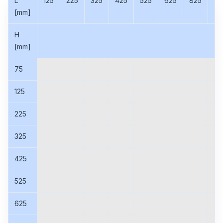
L
125
225
325
425
525
625
825
10
[mm]
H
[mm]
75
125
225
325
425
525
625