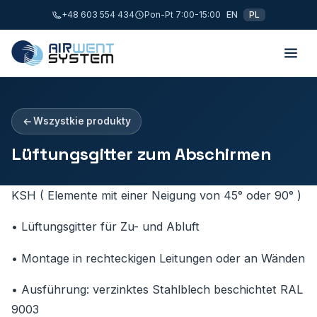
+48 603 554 434
Pon-Pt 7:00-15:00
EN
PL
Wszystkie produkty
Lüftungsgitter zum Abschirmen
KSH ( Elemente mit einer Neigung von 45° oder 90° )
• Lüftungsgitter für Zu- und Abluft
• Montage in rechteckigen Leitungen oder an Wänden
• Ausführung: verzinktes Stahlblech beschichtet RAL
9003