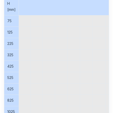
H
[mm]
75
125
225
325
425
525
625
825
1025