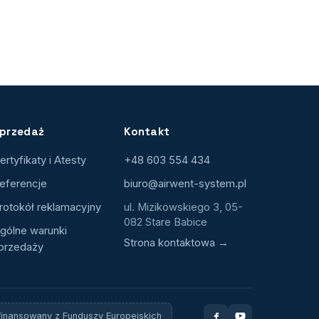
przedaż
Kontakt
ertyfikaty i Atesty
+48 603 554 434
eferencje
biuro@airwent-system.pl
rotokół reklamacyjny
ul. Mizikowskiego 3, 05-
082 Stare Babice
gólne warunki
Strona kontaktowa →
przedaży
finansowany z Funduszy Europejskich