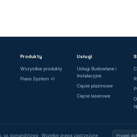
Produkty
Usługi
S
Wszystkie produkty
Usługi Budowlane i
C
Instalacyjne
Piano System +I
R
Cięcie plazmowe
P
Cięcie laserowe
O
s
.o. sp. komandytowa · Wszelkie prawa zastrzeżone
Projekt do