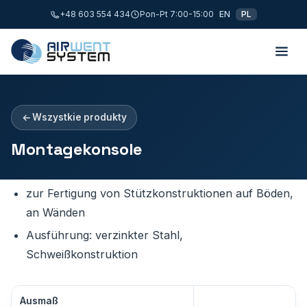
+48 603 554 434
Pon-Pt 7:00-15:00
EN
PL
Wszystkie produkty
Montagekonsole
zur Fertigung von Stützkonstruktionen auf Böden,
an Wänden
Ausführung: verzinkter Stahl,
Schweißkonstruktion
Ausmaß