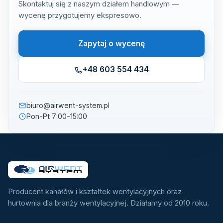
Skontaktuj się z naszym działem handlowym —
wycenę przygotujemy ekspresowo.
Zapytaj o wycenę
+48 603 554 434
biuro@airwent-system.pl
Pon-Pt 7:00-15:00
Producent kanałów i kształtek wentylacyjnych oraz
hurtownia dla branży wentylacyjnej. Działamy od 2010 roku.