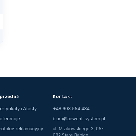
przedaż
Kontakt
ertyfikaty i Atesty
+48 603 554 434
eferencje
biuro@airwent-system.pl
rotokół reklamacyjny
ul. Mizikowskiego 3, 05-
082 Stare Babice