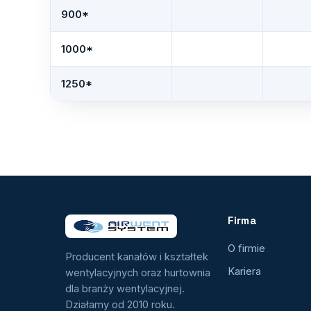
900*
1000*
1250*
Firma
O firmie
Producent kanałów i kształtek
Kariera
wentylacyjnych oraz hurtownia
dla branży wentylacyjnej.
Działamy od 2010 roku.