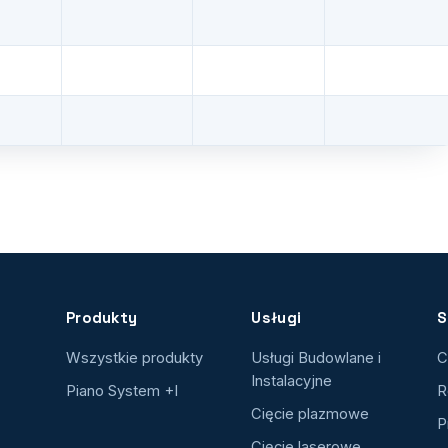
Produkty
Usługi
S
Wszystkie produkty
Usługi Budowlane i
C
Instalacyjne
Piano System +I
R
Cięcie plazmowe
P
Cięcie laserowe