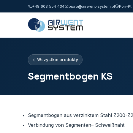
+48 603 554 434
biuro@airwent-system.pl
Pon-Pt 
Wszystkie produkty
Segmentbogen KS
Segmentbogen aus verzinktem Stahl Z200-Z27
Verbindung von Segmenten– Schweißnaht