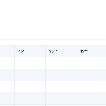
45°
30°*
15°*