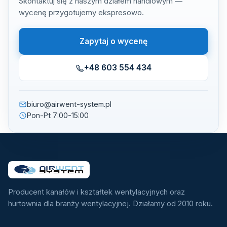
Skontaktuj się z naszym działem handlowym —
wycenę przygotujemy ekspresowo.
Zapytaj o wycenę
+48 603 554 434
biuro@airwent-system.pl
Pon-Pt 7:00-15:00
Producent kanałów i kształtek wentylacyjnych oraz
hurtownia dla branży wentylacyjnej. Działamy od 2010 roku.