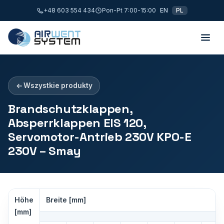
+48 603 554 434
Pon-Pt 7:00-15:00
EN
PL
Wszystkie produkty
Brandschutzklappen,
Absperrklappen EIS 120,
Servomotor-Antrieb 230V KPO-E
230V – Smay
Höhe
Breite [mm]
[mm]