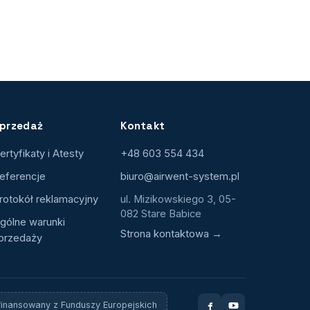
przedaż
Kontakt
ertyfikaty i Atesty
+48 603 554 434
eferencje
biuro@airwent-system.pl
rotokół reklamacyjny
ul. Mizikowskiego 3, 05-
082 Stare Babice
gólne warunki
Strona kontaktowa →
przedaży
finansowany z Funduszy Europejskich