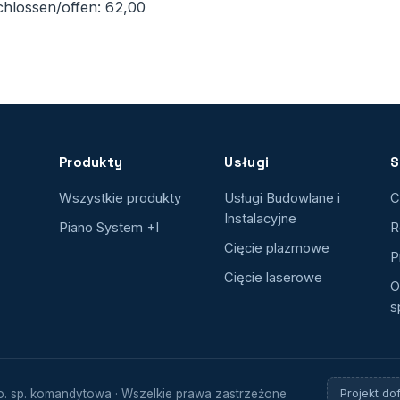
hlossen/offen: 62,00
Produkty
Usługi
S
Wszystkie produkty
Usługi Budowlane i
C
Instalacyjne
Piano System +I
R
Cięcie plazmowe
P
Cięcie laserowe
O
s
.o. sp. komandytowa · Wszelkie prawa zastrzeżone
Projekt do