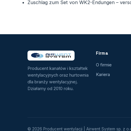
Zuschlag zum Set von WK2-Endungen – versc
Firma
O firmie
Producent kanałów i kształtek
Kariera
wentylacyjnych oraz hurtownia
dla branży wentylacyjnej.
Działamy od 2010 roku.
© 2026 Producent wentylacji | Airwent System sp. z o