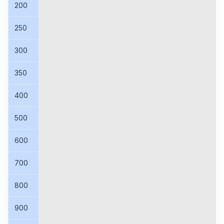
200
250
300
350
400
500
600
700
800
900