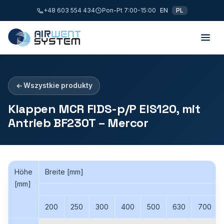
+48 603 554 434
Pon-Pt 7:00-15:00
EN
PL
Wszystkie produkty
Klappen MCR FIDS-p/P EIS120, mit
Antrieb BF230T – Mercor
Höhe
Breite [mm]
[mm]
200
250
300
400
500
630
700