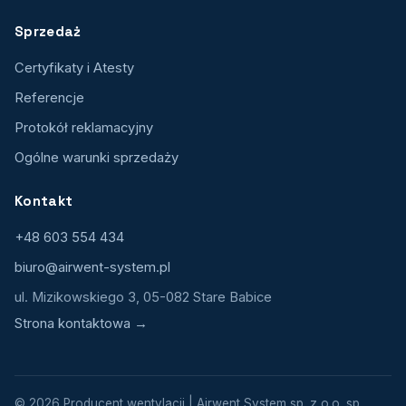
Sprzedaż
Certyfikaty i Atesty
Referencje
Protokół reklamacyjny
Ogólne warunki sprzedaży
Kontakt
+48 603 554 434
biuro@airwent-system.pl
ul. Mizikowskiego 3, 05-082 Stare Babice
Strona kontaktowa →
© 2026 Producent wentylacji | Airwent System sp. z o.o. sp.