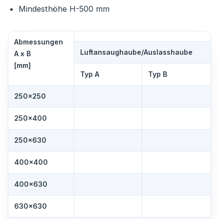
Mindesthöhe H-500 mm
Abmessungen
Luftansaughaube/Auslasshaube
A x B
[mm]
Typ A
Typ B
250×250
250×400
250×630
400×400
400×630
630×630