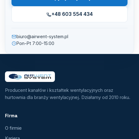
+48 603 554 434
biuro@airwent-system.pl
Pon-Pt 7:00-15:00
Producent kanałów i kształtek wentylacyjnych oraz
hurtownia dla branży wentylacyjnej. Działamy od 2010 roku.
Firma
O firmie
Kariera