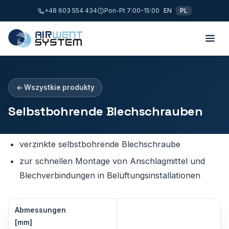
+48 603 554 434
Pon-Pt 7:00-15:00
EN
PL
Wszystkie produkty
Selbstbohrende Blechschrauben
verzinkte selbstbohrende Blechschraube
zur schnellen Montage von Anschlagmittel und
Blechverbindungen in Belüftungsinstallationen
Abmessungen
[mm]