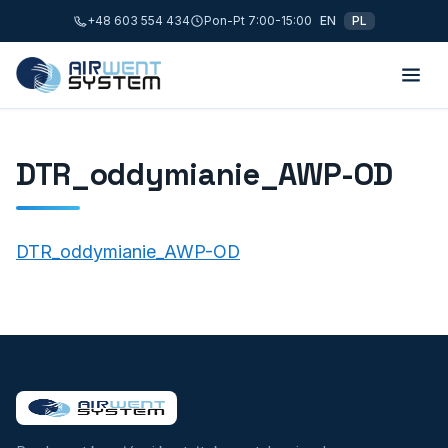
+48 603 554 434
Pon-Pt 7:00-15:00
EN
PL
DTR_oddymianie_AWP-OD
DTR_oddymianie_AWP-OD