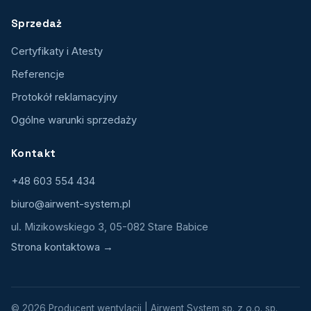
Sprzedaż
Certyfikaty i Atesty
Referencje
Protokół reklamacyjny
Ogólne warunki sprzedaży
Kontakt
+48 603 554 434
biuro@airwent-system.pl
ul. Mizikowskiego 3, 05-082 Stare Babice
Strona kontaktowa →
© 2026 Producent wentylacji | Airwent System sp. z o.o. sp.