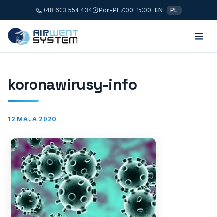
+48 603 554 434
Pon-Pt 7:00-15:00
EN
PL
koronawirusy-info
12 MAJA 2020