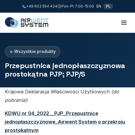
+48 603 554 434
Pon-Pt 7:00-15:00
EN
PL
Wszystkie produkty
Przepustnica jednopłaszczyznowa
prostokątna PJP; PJP/S
Krajowa Deklaracja Właściwości Użytkowych
(do
pobrania)
:
KDWU nr 04_2022__PJP_Przepustnice
jednopłaszczyznowe_Airwent System o przekroju
prostokątnym