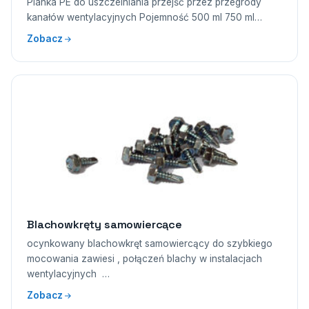
Pianka PE do uszczelniania przejść przez przegrody
kanałów wentylacyjnych Pojemność 500 ml 750 ml…
Zobacz
Blachowkręty samowiercące
ocynkowany blachowkręt samowiercący do szybkiego
mocowania zawiesi , połączeń blachy w instalacjach
wentylacyjnych …
Zobacz