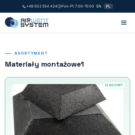
+48 603 554 434
Pon-Pt 7:00-15:00
EN
PL
ASORTYMENT
Materiały montażowe1
FLAGOWY