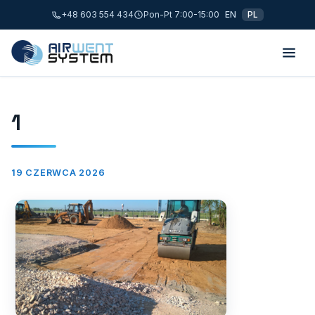
+48 603 554 434
Pon-Pt 7:00-15:00
EN
PL
1
19 CZERWCA 2026