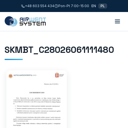
+48 603 554 434
Pon-Pt 7:00-15:00
EN
PL
SKMBT_C28026061111480