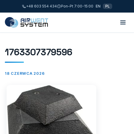
+48 603 554 434
Pon-Pt 7:00-15:00
EN
PL
1763307379596
18 CZERWCA 2026