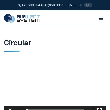
+48 603 554 434
Pon-Pt 7:00-15:00
EN
PL
Circular
Odtwarzacz
video