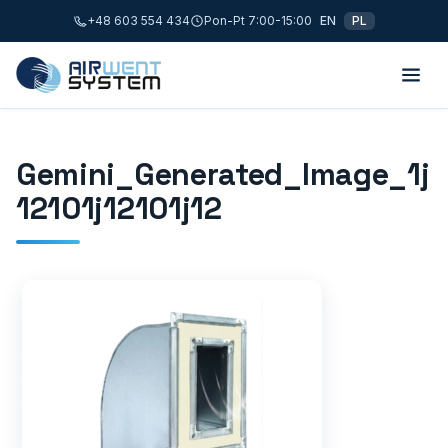
+48 603 554 434
Pon-Pt 7:00-15:00
EN
PL
Gemini_Generated_Image_1j
12101j12101j12