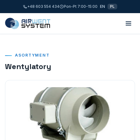
+48 603 554 434
Pon-Pt 7:00-15:00
EN
PL
ASORTYMENT
Wentylatory