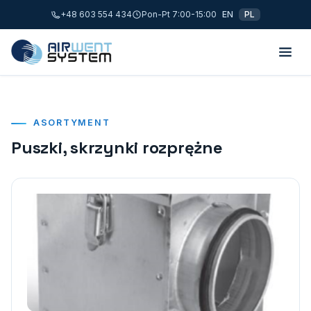
+48 603 554 434
Pon-Pt 7:00-15:00
EN
PL
ASORTYMENT
Puszki, skrzynki rozprężne