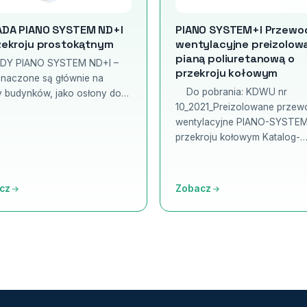
DA PIANO SYSTEM ND+I
PIANO SYSTEM+I Przewo
zekroju prostokątnym
wentylacyjne preizolow
pianą poliuretanową o
DY PIANO SYSTEM ND+I –
przekroju kołowym
naczone są głównie na
Do pobrania: KDWU nr
 budynków, jako osłony do…
10_2021_Preizolowane przew
wentylacyjne PIANO-SYSTEM
przekroju kołowym Katalog-
cz
Zobacz