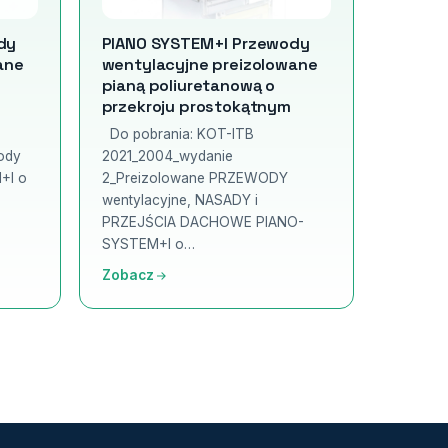
dy
PIANO SYSTEM+I Przewody
ane
wentylacyjne preizolowane
pianą poliuretanową o
przekroju prostokątnym
Do pobrania: KOT-ITB
ody
2021_2004_wydanie
+I o
2_Preizolowane PRZEWODY
…
wentylacyjne, NASADY i
PRZEJŚCIA DACHOWE PIANO-
SYSTEM+I o…
Zobacz