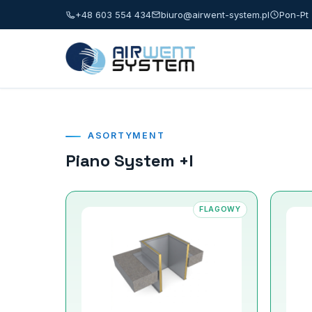
+48 603 554 434
biuro@airwent-system.pl
Pon-Pt 
ASORTYMENT
Piano System +I
FLAGOWY