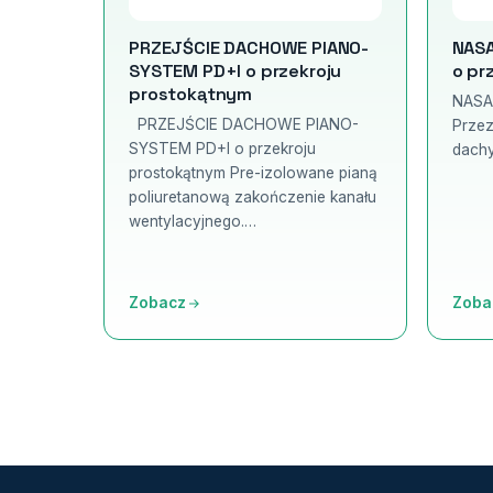
PRZEJŚCIE DACHOWE PIANO-
NASA
SYSTEM PD+I o przekroju
o pr
prostokątnym
NASA
PRZEJŚCIE DACHOWE PIANO-
Przez
SYSTEM PD+I o przekroju
dachy
prostokątnym Pre-izolowane pianą
poliuretanową zakończenie kanału
wentylacyjnego.…
Zobacz
Zoba