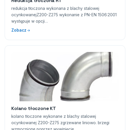
Redukcja tłoczona RT
redukcja tłoczona wykonana z blachy stalowej
ocynkowanejZ200-Z275 wykonanie z PN-EN 1506:2001
występuje w opcji…
Zobacz
Kolano tłoczone KT
kolano tłoczone wykonane z blachy stalowej
ocynkowanej Z200-Z275 zgrzewane liniowo. brzegi
wzmocnione poprzez wywinięcie.…