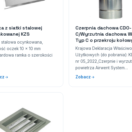
ka z siatki stalowej
Czerpnia dachowa CDO-
kowanej KZS
C/Wyrzutnia dachowa 
Typ C o przekroju koło
a stalowa ocynkowana,
Krajowa Deklaracja Właściwo
ość oczek 10 x 10 mm
Użytkowych (do pobrania):
ardowa ramka o szerokości
nr 05_2022_Czerpnie i wyrzut
powietrza Airwent System…
cz
Zobacz