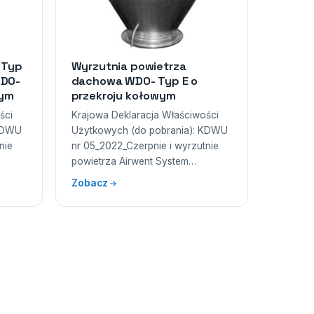
 Typ
Wyrzutnia powietrza
WDO-
dachowa WDO- Typ E o
wym
przekroju kołowym
ści
Krajowa Deklaracja Właściwości
 KDWU
Użytkowych (do pobrania): KDWU
nie
nr 05_2022_Czerpnie i wyrzutnie
powietrza Airwent System…
Zobacz