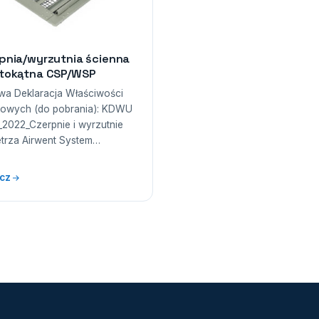
pnia/wyrzutnia ścienna
tokątna CSP/WSP
wa Deklaracja Właściwości
owych (do pobrania): KDWU
_2022_Czerpnie i wyrzutnie
trza Airwent System…
cz