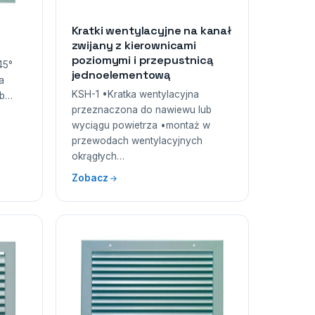
Kratki wentylacyjne na kanał
zwijany z kierownicami
poziomymi i przepustnicą
45°
jednoelementową
a
KSH-1 •Kratka wentylacyjna
ub…
przeznaczona do nawiewu lub
wyciągu powietrza •montaż w
przewodach wentylacyjnych
okrągłych…
Zobacz