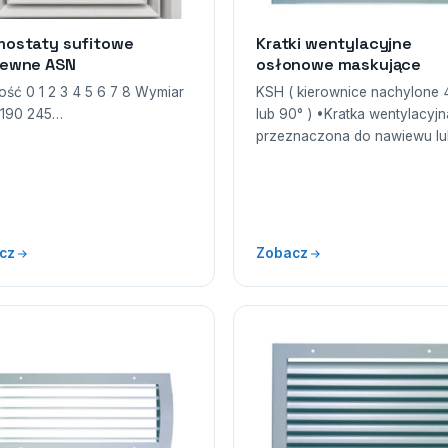
ostaty sufitowe
Kratki wentylacyjne
iewne ASN
osłonowe maskujące
ość 0 1 2 3 4 5 6 7 8 Wymiar
KSH ( kierownice nachylone 
 190 245…
lub 90° ) •Kratka wentylacyjn
przeznaczona do nawiewu l
cz
Zobacz