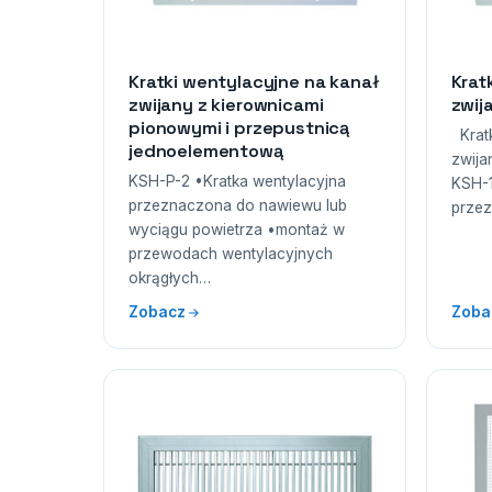
Kratki wentylacyjne na kanał
Krat
zwijany z kierownicami
zwij
pionowymi i przepustnicą
Kratk
jednoelementową
zwija
KSH-P-2 •Kratka wentylacyjna
KSH-1
przeznaczona do nawiewu lub
prze
wyciągu powietrza •montaż w
przewodach wentylacyjnych
okrągłych…
Zobacz
Zoba