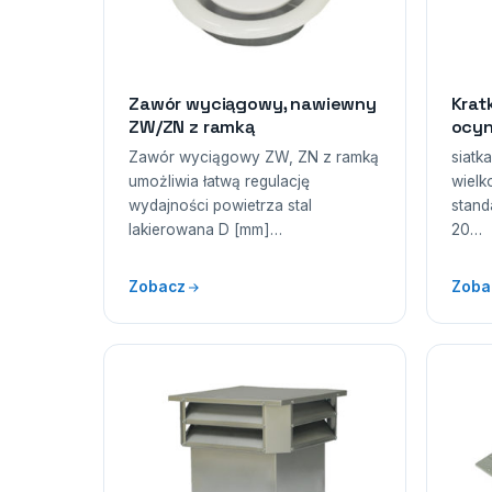
Zawór wyciągowy, nawiewny
Krat
ZW/ZN z ramką
ocyn
Zawór wyciągowy ZW, ZN z ramką
siatk
umożliwia łatwą regulację
wielk
wydajności powietrza stal
stand
lakierowana D [mm]…
20…
Zobacz
Zoba