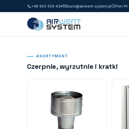
+48 603 554 434
biuro@airwent-system.pl
Pon-Pt 
ASORTYMENT
Czerpnie, wyrzutnie i kratki