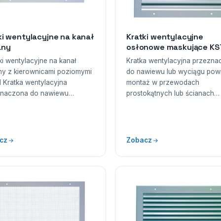
ki wentylacyjne na kanał
Kratki wentylacyjne
any
osłonowe maskujące KS
i wentylacyjne na kanał
Kratka wentylacyjna przezn
ny z kierownicami poziomymi
do nawiewu lub wyciągu powi
 Kratka wentylacyjna
montaż w przewodach
znaczona do nawiewu…
prostokątnych lub ścianach…
cz
Zobacz