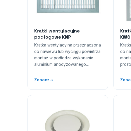
Kratki wentylacyjne
Krat
podłogowe KNP
KWS
Kratka wentylacyjna przeznaczona
Kratk
do nawiewu lub wyciągu powietrza
do na
montaż w podłodze wykonanie
mont
aluminium anodyzowanego…
prost
Zobacz
Zoba