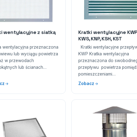
ki wentylacyjne z siatką
Kratki wentylacyjne KWP
KWS, KNP, KSH, KST
a wentylacyjna przeznaczona
Kratki wentylacyjne przepł
wiewu lub wyciągu powietrza
KWP Kratka wentylacyjna
aż w przewodach
przeznaczona do swobodne
okątnych lub ścianach…
przepływu powietrza pomięd
pomieszczeniami…
cz
Zobacz